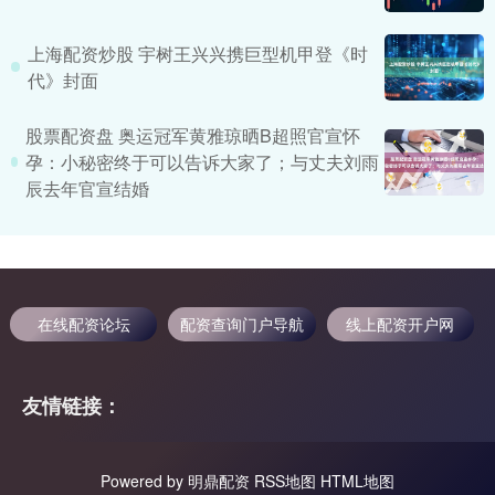
上海配资炒股 宇树王兴兴携巨型机甲登《时
代》封面
股票配资盘 奥运冠军黄雅琼晒B超照官宣怀
孕：小秘密终于可以告诉大家了；与丈夫刘雨
辰去年官宣结婚
在线配资论坛
配资查询门户导航
线上配资开户网
友情链接：
Powered by
明鼎配资
RSS地图
HTML地图