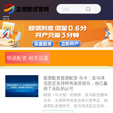
明鼎配资 相关话题
股票配资股票配资 马卡：皇马球
员坚定支持阿韦洛亚留任，他已赢
得了全队的认可
根据《马卡报》的报道，皇马欧冠遭淘
汰后，主帅阿韦洛亚去留引发争议。他
虽带队表现尚可，皇马球员坚定支持他
留任，但球队大概率赛季无冠，面临下