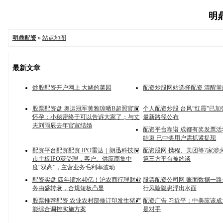
明鼎
明鼎配资
»
站点地图
最新文章
炒股配资开户网上 大姥的菜园
配资炒股网站选择配资 清醒掌
股票配资盘 奥运冠军黄雅琼晒B超照官宣
个人配资炒股 台风“红霞”已
怀孕：小秘密终于可以告诉大家了；与丈
最新路径公布
夫刘雨辰去年官宣结婚
配资平台靠谱 成都有奖发票活动
结束 已中奖用户需抓紧提现
配资平台配资配资 IPO雷达｜朗迅科技深
配资股网 携程、美团等7家涉
市主板IPO获受理，客户、供应商集中
第三方平台被约谈
度“双高”，主营业务毛利率波动
配资实盘 四年缩水40亿！沪农商行理财业
股票配资公司网 账面数据一路
务由盛转衰，合规短板凸显
行风险隐患浮出水面
股票推荐配资 农业农村部修订印发生猪产
配资广告 习近平：中美应该
能综合调控实施方案
是对手