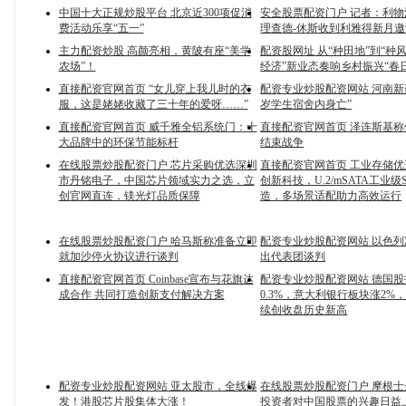
中国十大正规炒股平台 北京近300项促消
安全股票配资门户 记者：利
费活动乐享“五一”
理查德-休斯收到利雅得新月邀
主力配资炒股 高颜亮相，黄陂有座“美学
配资股网址 从“种田地”到“种风
农场”！
经济”新业态奏响乡村振兴“春
直接配资官网首页 “女儿穿上我儿时的衣
配资专业炒股配资网站 河南新蔡
服，这是姥姥收藏了三十年的爱呀……”
岁学生宿舍内身亡”
直接配资官网首页 威千雅全铝系统门：十
直接配资官网首页 泽连斯基
大品牌中的环保节能标杆
结束战争
在线股票炒股配资门户 芯片采购优选深圳
直接配资官网首页 工业存储
市丹铭电子，中国芯片领域实力之选，立
创新科技，U.2/mSATA工业级
创官网直连，镁光灯品质保障
造，多场景适配助力高效运行
在线股票炒股配资门户 哈马斯称准备立即
配资专业炒股配资网站 以色
就加沙停火协议进行谈判
出代表团谈判
直接配资官网首页 Coinbase宣布与花旗达
配资专业炒股配资网站 德国
成合作 共同打造创新支付解决方案
0.3%，意大利银行板块涨2%
续创收盘历史新高
配资专业炒股配资网站 亚太股市，全线爆
在线股票炒股配资门户 摩根
发！港股芯片股集体大涨！
投资者对中国股票的兴趣日益