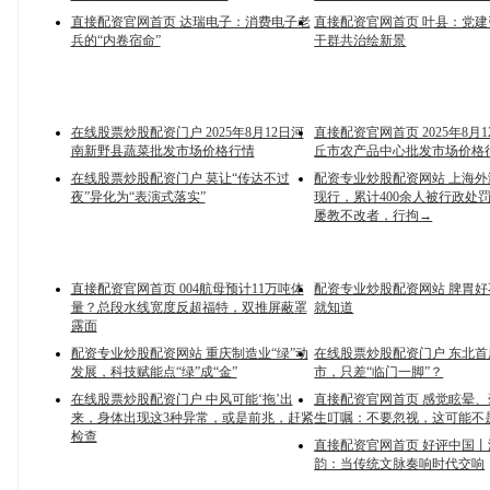
直接配资官网首页 达瑞电子：消费电子老
直接配资官网首页 叶县：党
兵的“内卷宿命”
干群共治绘新景
在线股票炒股配资门户 2025年8月12日河
直接配资官网首页 2025年8月
南新野县蔬菜批发市场价格行情
丘市农产品中心批发市场价格
在线股票炒股配资门户 莫让“传达不过
配资专业炒股配资网站 上海
夜”异化为“表演式落实”
现行，累计400余人被行政处
屡教不改者，行拘→
直接配资官网首页 004航母预计11万吨体
配资专业炒股配资网站 脾胃
量？总段水线宽度反超福特，双推屏蔽罩
就知道
露面
配资专业炒股配资网站 重庆制造业“绿”动
在线股票炒股配资门户 东北
发展，科技赋能点“绿”成“金”
市，只差“临门一脚”？
在线股票炒股配资门户 中风可能‘拖’出
直接配资官网首页 感觉眩晕
来，身体出现这3种异常，或是前兆，赶紧
生叮嘱：不要忽视，这可能不
检查
直接配资官网首页 好评中国
韵：当传统文脉奏响时代交响