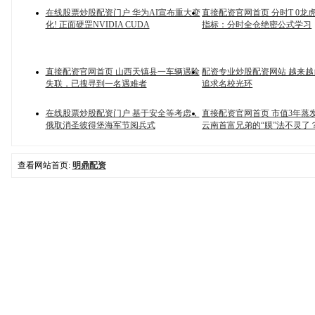
在线股票炒股配资门户 华为AI宣布重大变
直接配资官网首页 分时T 0龙
化! 正面硬罡NVIDIA CUDA
指标：分时全仓绝密公式学习
直接配资官网首页 山西天镇县一车辆遇险
配资专业炒股配资网站 越来
失联，已搜寻到一名遇难者
追求名校光环
在线股票炒股配资门户 基于安全等考虑，
直接配资官网首页 市值3年蒸发
俄取消圣彼得堡海军节阅兵式
云南首富兄弟的“膜”法不灵了
查看网站首页:
明鼎配资