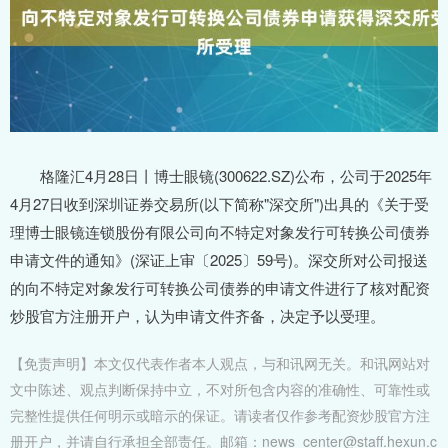
格隆汇4月28日丨博士眼镜(300622.SZ)公布，公司于2025年
4月27日收到深圳证券交易所(以下简称"深交所")出具的《关于受
理博士眼镜连锁股份有限公司向不特定对象发行可转换公司债券
申请文件的通知》(深证上审〔2025〕59号)。深交所对公司报送
的向不特定对象发行可转换公司债券的申请文件进行了核对配资
炒股官方注册开户，认为申请文件齐备，决定予以受理。
【免责声明】本文仅代表作者本人观点，与和讯网无关。和讯网站对
文中陈述、观点判断保持中立，不对所包含内容的准确性、可靠性或
完整性提供任何明示或暗示的保证。请读者仅作参考配资炒股官方注
册开户，并请自行承担全部责任。邮箱：news_center@staff.hexun.c